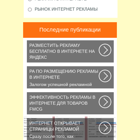
РЫНОК ИНТЕРНЕТ РЕКЛАМЫ
Последние публикации
РАЗМЕСТИТЬ РЕКЛАМУ
БЕСПЛАТНО В ИНТЕРНЕТЕ НА
ЯНДЕКС
Библия по самостоятельной
раскрутке сайта на все случаи
РА ПО РАЗМЕЩЕНИЮ РЕКЛАМЫ
жизни или как продвинуть...
В ИНТЕРНЕТЕ
Залогом успешной рекламной
кампании в интернете является
грамотный подбор...
ЭФФЕКТИВНОСТЬ РЕКЛАМЫ В
ИНТЕРНЕТЕ ДЛЯ ТОВАРОВ
FMCG
В конце января 2015 года СМИ
сообщали, что на фоне
ИНТЕРНЕТ ОТКРЫВАЕТ
ухудшения экономической...
СТРАНИЦЫ РЕКЛАМОЙ
Сразу после того, как