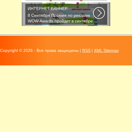
пользователь запустит браузер,
откроется домашняя...
ИНТЕРНЕТ БАННЕР
8 Сентября Премия по рекламе
WOW Awards пройдет в сентябре
в Москве Ежегодная...
Copyright ©
2026 - Все права защищены |
RSS
|
XML Sitemap