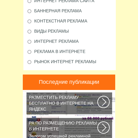
ИНТЕРНЕТ РЕКЛАМА САЙТА
БАННЕРНАЯ РЕКЛАМА
КОНТЕКСТНАЯ РЕКЛАМА
ВИДЫ РЕКЛАМЫ
ИНТЕРНЕТ РЕКЛАМА
РЕКЛАМА В ИНТЕРНЕТЕ
РЫНОК ИНТЕРНЕТ РЕКЛАМЫ
Последние публикации
РАЗМЕСТИТЬ РЕКЛАМУ
БЕСПЛАТНО В ИНТЕРНЕТЕ НА
ЯНДЕКС
Библия по самостоятельной
раскрутке сайта на все случаи
РА ПО РАЗМЕЩЕНИЮ РЕКЛАМЫ
жизни или как продвинуть...
В ИНТЕРНЕТЕ
Залогом успешной рекламной