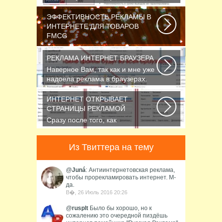
кампании в интернете является
грамотный подбор...
ЭФФЕКТИВНОСТЬ РЕКЛАМЫ В
ИНТЕРНЕТЕ ДЛЯ ТОВАРОВ
FMCG
В конце января 2015 года СМИ
сообщали, что на фоне
РЕКЛАМА ИНТЕРНЕТ БРАУЗЕРА
ухудшения экономической...
Наверное Вам, так как и мне уже
надоела реклама в браузерах.
Ладно, если...
ИНТЕРНЕТ ОТКРЫВАЕТ
СТРАНИЦЫ РЕКЛАМОЙ
Сразу после того, как
пользователь запустит браузер,
откроется домашняя...
Из Твиттера на тему
@
Juná
: Антиинтернетовская реклама,
чтобы прорекламировать интернет. М-
да.
В�, 26 Июль 2016 20:26
@
rusplt
Было бы хорошо, но к
сожалению это очередной пиздёшь