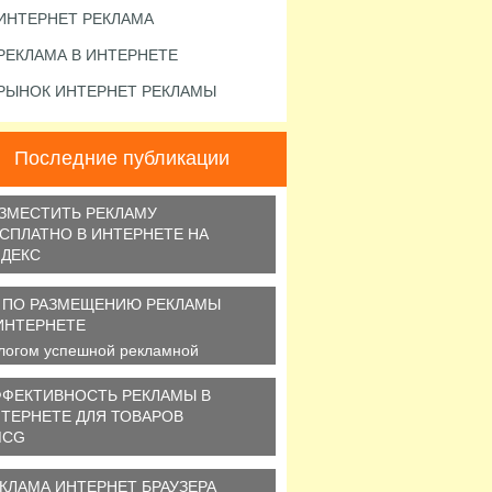
ИНТЕРНЕТ РЕКЛАМА
РЕКЛАМА В ИНТЕРНЕТЕ
РЫНОК ИНТЕРНЕТ РЕКЛАМЫ
Последние публикации
ЗМЕСТИТЬ РЕКЛАМУ
СПЛАТНО В ИНТЕРНЕТЕ НА
ДЕКС
блия по самостоятельной
скрутке сайта на все случаи
 ПО РАЗМЕЩЕНИЮ РЕКЛАМЫ
зни или как продвинуть...
ИНТЕРНЕТЕ
логом успешной рекламной
мпании в интернете является
амотный подбор...
ФЕКТИВНОСТЬ РЕКЛАМЫ В
ТЕРНЕТЕ ДЛЯ ТОВАРОВ
MCG
конце января 2015 года СМИ
общали, что на фоне
КЛАМА ИНТЕРНЕТ БРАУЗЕРА