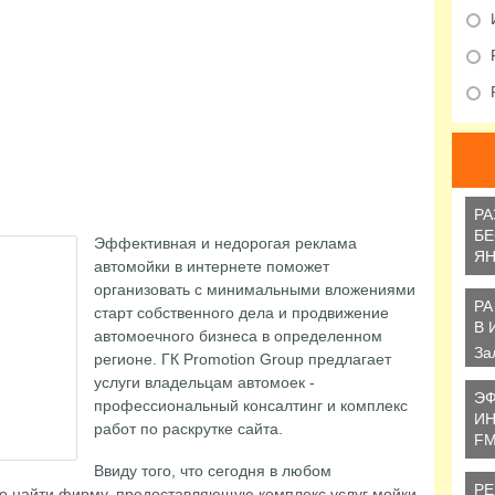
РА
БЕ
Эффективная и недорогая реклама
ЯН
автомойки в интернете поможет
Би
организовать с минимальными вложениями
ра
РА
старт собственного дела и продвижение
жи
В 
автомоечного бизнеса в определенном
За
регионе. ГК Promotion Group предлагает
ка
услуги владельцам автомоек -
гр
ЭФ
профессиональный консалтинг и комплекс
ИН
работ по раскрутке сайта.
F
В 
Ввиду того, что сегодня в любом
со
РЕ
о найти фирму, предоставляющую комплекс услуг мойки